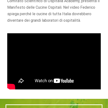
Comitato Scientifico di Ospitalia Academy, presenta il
Manifesto delle Cucine Ospitali. Nel video Federico
spiega perché le cucine di tutta Italia dovrebbero
diventare dei grandi laboratori di ospitalità.