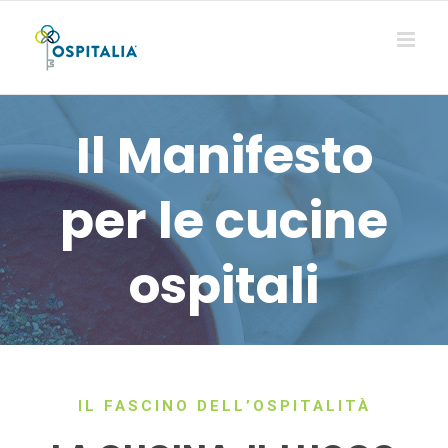
Salta
al
contenuto
Il Manifesto
per le cucine
ospitali
IL FASCINO DELL’OSPITALITÀ