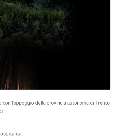
no con l’appoggio della provincia autonoma di Trento
i:
’ospitalità