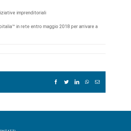
iziative imprenditoriali
pitalia™ in rete entro maggio 2018 per arrivare a
facebook
twitter
linkedin
whatsapp
Email