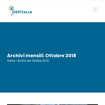
Salta
al
contenuto
Archivi mensili:
Ottobre 2018
Home
»
Archivi per Ottobre 2018
Ospitalia si presenta
News
Ospitalia